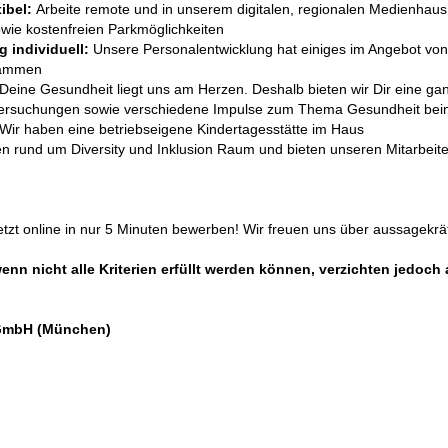
xibel:
Arbeite remote und in unserem digitalen, regionalen Medienha
owie kostenfreien Parkmöglichkeiten
 individuell:
Unsere Personalentwicklung hat einiges im Angebot von 
rammen
Deine Gesundheit liegt uns am Herzen. Deshalb bieten wir Dir eine ga
ersuchungen sowie verschiedene Impulse zum Thema Gesundheit bein
Wir haben eine betriebseigene Kindertagesstätte im Haus
 rund um Diversity und Inklusion Raum und bieten unseren Mitarbei
Jetzt online in nur 5 Minuten bewerben! Wir freuen uns über aussagekr
 nicht alle Kriterien erfüllt werden können, verzichten jedoch a
 GmbH (München)