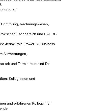
t.
ösung voran.
, Controlling, Rechnungswesen,
lle zwischen Fachbereich und IT-/ERP-
 wie Jedox/Palo, Power BI, Business
are Auswertungen,
hbarkeit und Termintreue sind Dir
ften, Kolleg:innen und
uen und erfahrenen Kolleg:innen
tende