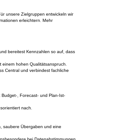
 Für unsere Zielgruppen entwickeln wir
rmationen erleichtern. Mehr
nd bereitest Kennzahlen so auf, dass
mit einem hohen Qualitätsanspruch.
s Central und verbindest fachliche
 Budget-, Forecast- und Plan-Ist-
orientiert nach.
ten, saubere Übergaben und eine
, insbesondere bei Datenabstimmungen,