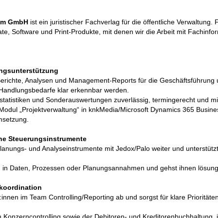
ehm GmbH
ist ein juristischer Fachverlag für die öffentliche Verwaltung.
e, Software und Print-Produkte, mit denen wir die Arbeit mit Fachinfo
t
ungsunterstützung
Berichte, Analysen und Management-Reports für die Geschäftsführung u
Handlungsbedarfe klar erkennbar werden.
ichtstatistiken und Sonderauswertungen zuverlässig, termingerecht und 
odul „Projektverwaltung“ in knkMedia/Microsoft Dynamics 365 Busines
msetzung.
rne Steuerungsinstrumente
Planungs- und Analyseinstrumente mit Jedox/Palo weiter und unterstützt
 in Daten, Prozessen oder Planungsannahmen und gehst ihnen lösungs
nkoordination
:innen im Team Controlling/Reporting ab und sorgst für klare Prioritä
 Konzerncontrolling sowie der Debitoren- und Kreditorenbuchhaltung