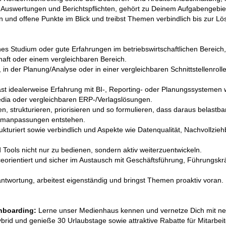
 Auswertungen und Berichtspflichten, gehört zu Deinem Aufgabengebie
n und offene Punkte im Blick und treibst Themen verbindlich bis zur L
es Studium oder gute Erfahrungen im betriebswirtschaftlichen Bereich
chaft oder einem vergleichbaren Bereich.
, in der Planung/Analyse oder in einer vergleichbaren Schnittstellenro
hast idealerweise Erfahrung mit BI-, Reporting- oder Planungssystemen
edia oder vergleichbaren ERP-/Verlagslösungen.
 strukturieren, priorisieren und so formulieren, dass daraus belastb
emanpassungen entstehen.
trukturiert sowie verbindlich und Aspekte wie Datenqualität, Nachvollzie
 Tools nicht nur zu bedienen, sondern aktiv weiterzuentwickeln.
ceorientiert und sicher im Austausch mit Geschäftsführung, Führungskrä
ntwortung, arbeitest eigenständig und bringst Themen proaktiv voran.
Onboarding:
Lerne unser Medienhaus kennen und vernetze Dich mit ne
brid und genieße 30 Urlaubstage sowie attraktive Rabatte für Mitarbei