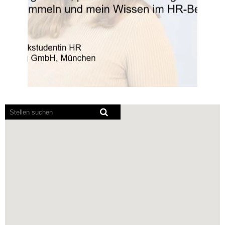
Bildschirmausleseprogramme
können
die
folgende
durchsuchbare
Karte
nicht
lesen.