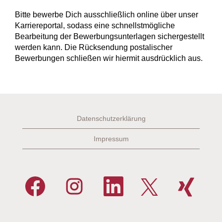
Bitte bewerbe Dich ausschließlich online über unser
Karriereportal, sodass eine schnellstmögliche
Bearbeitung der Bewerbungsunterlagen sichergestellt
werden kann. Die Rücksendung postalischer
Bewerbungen schließen wir hiermit ausdrücklich aus.
Datenschutzerklärung
Impressum
W
W
W
W
W
i
i
i
i
i
r
r
r
r
r
d
d
d
d
d
a
a
a
a
a
u
u
u
u
u
f
f
f
f