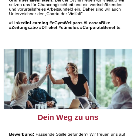
Und über allem steht:
Bei der SWMH leben wir Vielfalt! Wir
setzen uns für Chancengleichheit und ein wertschätzendes
und vorurteilsfreies Arbeitsumfeld ein. Daher sind wir auch
Unterzeichner der „Charta der Vielfalt".​​
#LinkedInLearning #eGymWellpass #LeaseaBike
#Zeitungsabo #DTicket #stimulus #CorporateBenefits
Dein Weg zu uns
Bewerbung:
Passende Stelle gefunden? Wir freuen uns auf